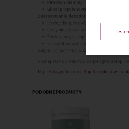
Pirokton olaminy
– wykazuje działanie pr
Glikol propylenowy
– nawilża skórę, zmię
Zastosowanie dezodorantu do stop i butó
Idealny dla sportowców, oraz osób pracując
Spray nie pozostawia plam na materiale ob
Jeste
Zwalcza brzydki zapach stóp i obuwia.
Należy stosować podczas terapii przeciwgrz
WIĘCEJ KOSMETYKÓW ALLPRESAN ZNAJDZIE
Poznaj TOP 6 produktów do pielęgnacji stóp i p
https://blogpodostore.pl/top-6-produktow-do-pie
PODOBNE PRODUKTY