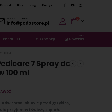
Kontakt
Blog
Vlog
Koszyk
Napisz do nas
0
info@podostore.pl
NEW
PODOHURT
PROMOCJE
NOWOŚCI
W 100 ML
Pedicare 7 Spray do
w 100 ml
RAWDŹ
butów chroni obuwie przed grzybicą,
wiu przyjemny i świeży zapach.