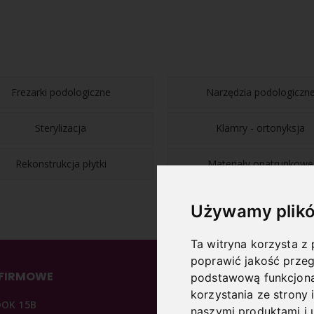
Frezarki podologiczne
Narzędzia podologiczn
Sterylizacja
Klamry - ortonyksja
Rekonstrukcja płytki
Materiały opatrunkowe
Używamy plikó
Ta witryna korzysta z 
poprawić jakość przeg
 FIRMOWE
INFORMACJE
podstawową funkcjona
korzystania ze strony 
DOK 15B
O NAS
naszymi produktami i 