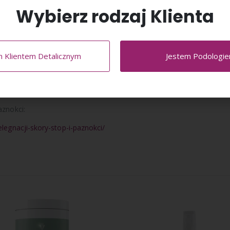
zeciwzapalne, hamuje rozwój grzybicy.
Wybierz rodzaj Klienta
kcza naskórek
w
Allpresan
Pedicare
7, 2in1
ych fizycznie, noszących zakryte obuwie.
uwia.
m Klientem Detalicznym
Jestem Podologi
ybiczej stóp/paznokci.
SZ
KLIKAJĄC TU
aznokci:
legnacji-skory-stop-i-paznokci/