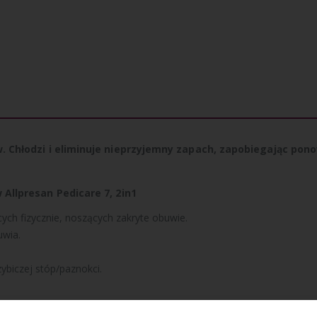
. Chłodzi i eliminuje nieprzyjemny zapach, zapobiegając po
w
Allpresan
Pedicare
7, 2in1
ych fizycznie, noszących zakryte obuwie.
uwia.
ybiczej stóp/paznokci.