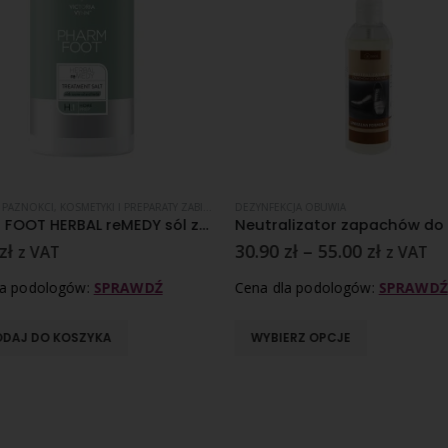
 PAZNOKCI
OZONE OIL & HERBS
,
KOSMETYKI I PREPARATY ZABIEGOWE
,
NADPOTLIWOŚĆ
,
PHARM FOOT
DEZYNFEKCJA OBUWIA
,
LINIA OZONE OIL & HERBS
,
NADPOTLIW
PHARM FOOT HERBAL reMEDY sól zabiegowa 500g
zł
30.90
zł
–
55.00
zł
z VAT
z VAT
la podologów:
SPRAWDŹ
Cena dla podologów:
SPRAWDŹ
DAJ DO KOSZYKA
WYBIERZ OPCJE