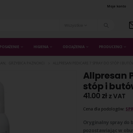
Moje konto
Wszystkie
POSAŻENIE
HIGIENA
ODCIĄŻENIA
PRODUCENCI
LAN
,
GRZYBICA PAZNOKCI
ALLPRESAN PEDICARE 7 SPRAY DO STÓP I BUTÓ
Allpresan 
stóp i butó
41.00
zł
z VAT
Cena dla podologów:
SP
Oryginalny spray do 
pozostawiając w obu