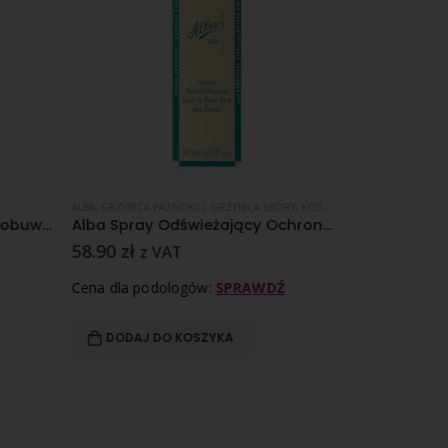
OŚĆ
,
PHARM FOOT
ALBA
,
SKÓRA NORMALNA
,
GRZYBICA PAZNOKCI
,
GRZYBICA SKÓRY
,
KOSMETYKI I PREPARATY ZABIEGOWE
ASEPTA LINIA ZIE
Neutralizator zapachów do obuwia – różne pojemności
Alba Spray Odświeżający Ochronny 30 ml
58.90
zł
54.80
zł
z VAT
z 
Cena dla podologów:
SPRAWDŹ
Cena dla pod
DODAJ DO KOSZYKA
DODAJ D