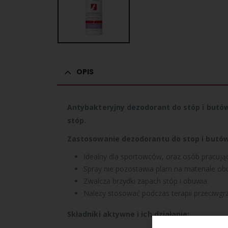
OPIS
Antybakteryjny dezodorant do stóp i butów
stóp.
Zastosowanie dezodorantu do stop i butó
Idealny dla sportowców, oraz osób pracując
Spray nie pozostawia plam na materiale ob
Zwalcza brzydki zapach stóp i obuwia.
Należy stosować podczas terapii przeciwgrz
Składniki aktywne i ich działanie: