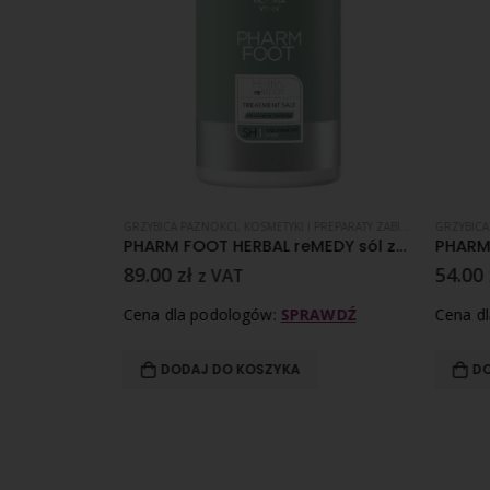
,
GRZYBICA PAZNOKCI
GRZYBICA PAZNOKCI
,
KOSMETYKI I PREPARATY ZABIEGOWE
GRZYBICA
,
LINIA 
GEHWOL Nagel Krem pielęgnacyjny do paznokci i skórek 15 ml
PHARM FOOT HERBAL reMEDY sól zabiegowa 1250g
89.00
zł
54.00
z VAT
RAWDŹ
Cena dla podologów:
SPRAWDŹ
Cena d
DODAJ DO KOSZYKA
DO