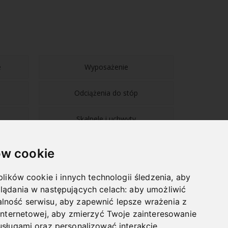
e
Wyposażenie
Odciążenia do stóp
Skalpele i uchwyty
w cookie
plików cookie i innych technologii śledzenia, aby
lądania w następujących celach:
aby umożliwić
NAWIGACJA
lność serwisu
,
aby zapewnić lepsze wrażenia z
internetowej
,
aby zmierzyć Twoje zainteresowanie
BLOG
usługami oraz personalizować interakcje