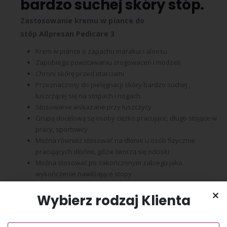
bardzo suchej skóry stóp.
Zastosowanie kremu w piance do
stóp
Allpresan
Pedicare
3
Krem w piance o zapachu marakui i aloesu
Zapobiega powstawaniu zrogowaceń i modzeli
Chroni skórę przed otarciami
Przeznaczony do pielęgnacji skóry bardzo suchej ,
łuszczącej się na stopach i nogach.
Stosowanie wskazane przy łuszczycy
Grupą docelową są osoby ciężko pracujące, długo stojące w
pracy, sportowcy
Można również stosować na dłonie u osób fizycznie
pracujących dłońmi, gdzie tworzą się odciski
Można stosować po zakończonym zabiegu jako
wykończenie nawilżające stopy
Wybierz rodzaj Klienta
WIĘCEJ KOSMETYKÓW ALLPRESAN ZNAJDZIESZ
KLIKAJĄC
TU