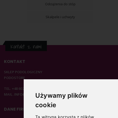
Odciążenia do stóp
Skalpele i uchwyty
Kontakt z nami
KONTAKT
SKLEP PODOLOGICZNY
PODOSTORE
TEL. +48 602 537 894
Używamy plików
MAIL. INFO@PODOSTORE.PL
cookie
DANE FIRMOWE
Ta witryna korzysta z plików