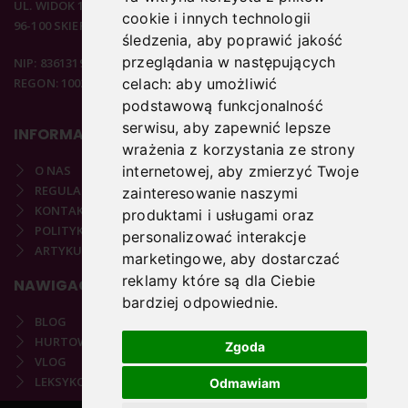
UL. WIDOK 15B
cookie i innych technologii
96-100 SKIERNIEWICE
śledzenia, aby poprawić jakość
przeglądania w następujących
NIP: 8361319313
REGON: 100297020
celach:
aby umożliwić
podstawową funkcjonalność
serwisu
,
aby zapewnić lepsze
INFORMACJE
wrażenia z korzystania ze strony
internetowej
,
aby zmierzyć Twoje
O NAS
REGULAMIN
zainteresowanie naszymi
KONTAKT
produktami i usługami oraz
POLITYKA PRYWATNOŚCI
personalizować interakcje
ARTYKUŁY PODOLOGICZNE
marketingowe
,
aby dostarczać
reklamy które są dla Ciebie
NAWIGACJA
bardziej odpowiednie
.
BLOG
HURTOWNIA
Zgoda
VLOG
LEKSYKON PODOLOGICZNY
Odmawiam