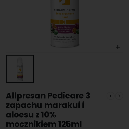
Allpresan Pedicare 3
zapachu marakui i
aloesu z 10%
mocznikiem 125ml