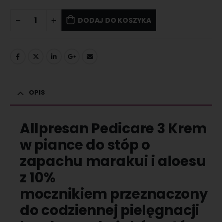
DODAJ DO KOSZYKA
OPIS
Allpresan Pedicare 3 Krem
w piance do stóp o
zapachu marakui i aloesu
z 10%
mocznikiem
przeznaczony
do codziennej pielęgnacji