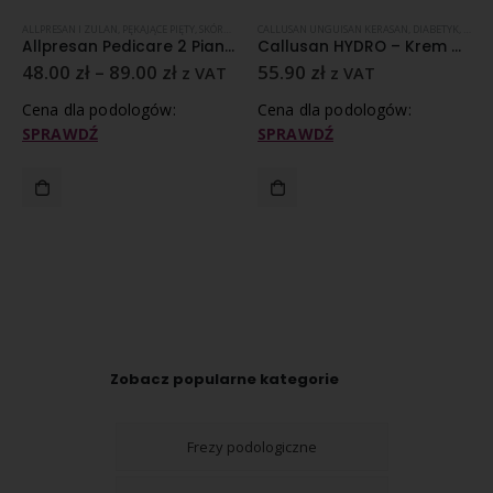
A, PILNIKI
ALLPRESAN I ZULAN
,
PĘKAJĄCE PIĘTY
,
SKÓRA SUCHA
CALLUSAN UNGUISAN KERASAN
,
SKÓRA ZROGOWACIAŁA
,
DIABETYK
,
KOSME
Allpresan Pedicare 2 Pianka z 5 % mocznikiem
Callusan HYDRO – Krem w piance z mocznikiem 5% – 125 ml
48.00
zł
–
89.00
zł
55.90
zł
z VAT
z VAT
Cena dla podologów:
Cena dla podologów:
SPRAWDŹ
SPRAWDŹ
Zobacz popularne kategorie
Frezy podologiczne