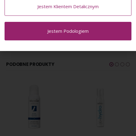
Jestem Klientem Detalicznym
Poznaj TOP 6 produktów do pielęgnacji stóp i paznokci:
https://blogpodostore.pl/top-6-produktow-do-pielegnacji-
skory-stop-i-paznokci/
Jestem Podologiem
INFORMACJE DODATKOWE
PODOBNE PRODUKTY