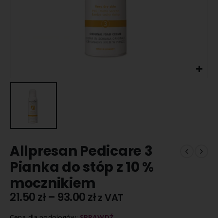
Allpresan Pedicare 3
Pianka do stóp z 10 %
mocznikiem
21.50
zł
–
93.00
zł
z VAT
Cena dla podologów:
SPRAWDŹ