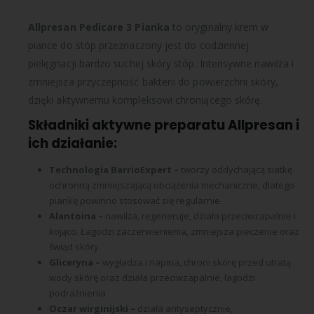
Allpresan Pedicare 3 Pianka
to oryginalny krem w
piance do stóp przeznaczony jest do codziennej
pielęgnacji bardzo suchej skóry stóp. Intensywne nawilża i
zmniejsza przyczepność bakterii do powierzchni skóry,
dzięki aktywnemu kompleksowi chroniącego skórę.
Składniki aktywne preparatu Allpresan i
ich działanie:
Technologia
BarrioExpert
–
tworzy oddychającą siatkę
ochronną zmniejszającą obciążenia mechaniczne, dlatego
piankę powinno stosować się regularnie.
Al
antoina
–
nawilża, regeneruje, działa przeciwzapalnie i
kojąco. Łagodzi zaczerwienienia, zmniejsza pieczenie oraz
świąd skóry.
Gl
iceryna
–
wygładza i napina, chroni skórę przed utratą
wody skórę oraz działa przeciwzapalnie, łagodzi
podrażnienia
Oczar wirginijski –
działa antyseptycznie,