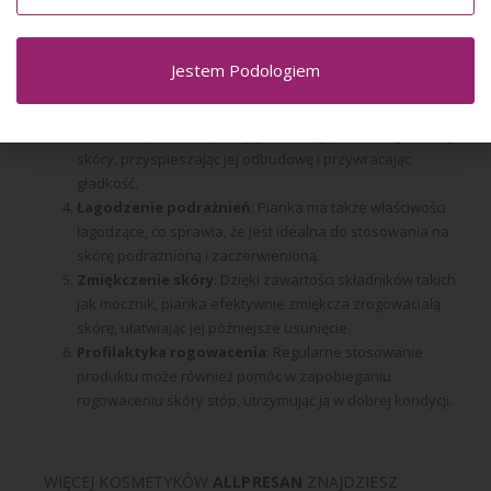
Ochrona przed pęknięciami
: Regularne stosowanie
pianki pomaga zapobiegać powstawaniu pęknięć na
piętach i innych częściach stopy, które są częstym
Jestem Podologiem
problemem przy bardzo suchej skórze.
Wspomaganie regeneracji skóry
: Składniki aktywne
zawarte w pianie wspierają naturalny proces regeneracji
skóry, przyspieszając jej odbudowę i przywracając
gładkość.
Łagodzenie podrażnień
: Pianka ma także właściwości
łagodzące, co sprawia, że jest idealna do stosowania na
skórę podrażnioną i zaczerwienioną.
Zmiękczenie skóry
: Dzięki zawartości składników takich
jak mocznik, pianka efektywnie zmiękcza zrogowaciałą
skórę, ułatwiając jej późniejsze usunięcie.
Profilaktyka rogowacenia
: Regularne stosowanie
produktu może również pomóc w zapobieganiu
rogowaceniu skóry stóp, utrzymując ją w dobrej kondycji.
WIĘCEJ KOSMETYKÓW
ALLPRESAN
ZNAJDZIESZ