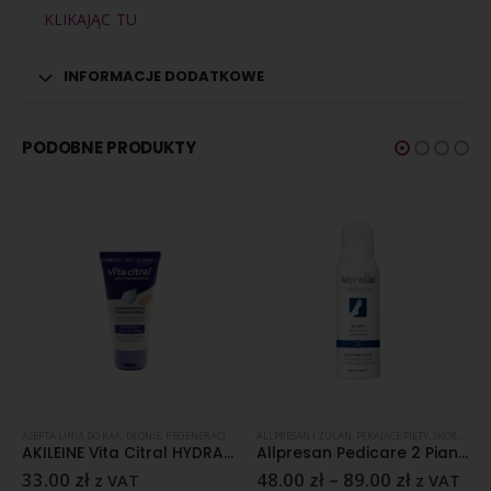
KLIKAJĄC TU
INFORMACJE DODATKOWE
PODOBNE PRODUKTY
ASEPTA LINIA DO RĄK
,
DŁONIE
,
PĘKAJĄCE PIĘTY
,
REGENERACJA SKÓRY
,
REGENERACJA SKÓRY
ALLPRESAN I ZULAN
,
SKÓRA SUCHA
,
SKÓRA NORMALNA
,
PĘKAJĄCE PIĘTY
,
SKÓRA SUCHA
,
SKÓRA SUCHA
,
S
AKILEINE Vita Citral HYDRA-DEFENSE – ochronny balsam do rąk 75 ml
Allpresan Pedicare 2 Pianka z 5 % mocznikiem
33.00
zł
48.00
zł
–
89.00
zł
z VAT
z VAT