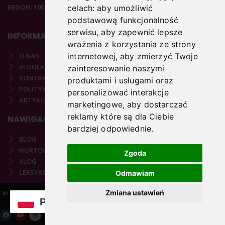
REGON: 100297020
celach:
aby umożliwić
podstawową funkcjonalność
serwisu
,
aby zapewnić lepsze
INFORMACJE
wrażenia z korzystania ze strony
O NAS
internetowej
,
aby zmierzyć Twoje
REGULAMIN
zainteresowanie naszymi
KONTAKT
produktami i usługami oraz
POLITYKA PRYWATNOŚCI
personalizować interakcje
ARTYKUŁY PODOLOGICZNE
marketingowe
,
aby dostarczać
reklamy które są dla Ciebie
NAWIGACJA
bardziej odpowiednie
.
BLOG
HURTOWNIA
Zgoda
VLOG
LEKSYKON PODOLOGICZNY
Odmawiam
Zmiana ustawień
© 2021-2025 COPYRIGHT PODOSTORE.PL | REALIZACJA:
VARTO.PL
PL