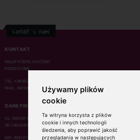
Kontakt z nami
KONTAKT
SKLEP PODOLOGICZNY
PODOSTORE
TEL. +48 602 537 894
MAIL. INFO@PODOSTORE.PL
Używamy plików
cookie
DANE FIRMOWE
Ta witryna korzysta z plików
UL. WIDOK 15B
cookie i innych technologii
96-100 SKIERNIEWICE
śledzenia, aby poprawić jakość
przeglądania w następujących
NIP: 8361319313