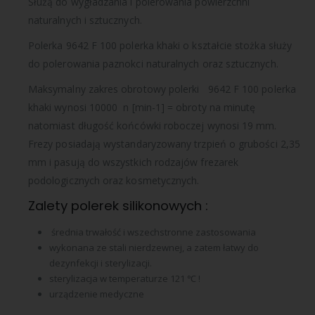
Służą do wygładzania i polerowania powierzchni
naturalnych i sztucznych.
Polerka 9642 F 100 polerka khaki o kształcie stożka służy
do polerowania paznokci naturalnych oraz sztucznych.
Maksymalny zakres obrotowy polerki 9642 F 100 polerka
khaki wynosi 10000 n [min-1] = obroty na minutę
natomiast długość końcówki roboczej wynosi 19 mm.
Frezy posiadają wystandaryzowany trzpień o grubości 2,35
mm i pasują do wszystkich rodzajów frezarek
podologicznych oraz kosmetycznych.
Zalety polerek silikonowych :
średnia trwałość i wszechstronne zastosowania
wykonana ze stali nierdzewnej, a zatem łatwy do
dezynfekcji i sterylizacji.
sterylizacja w temperaturze 121 ℃ !
urządzenie medyczne