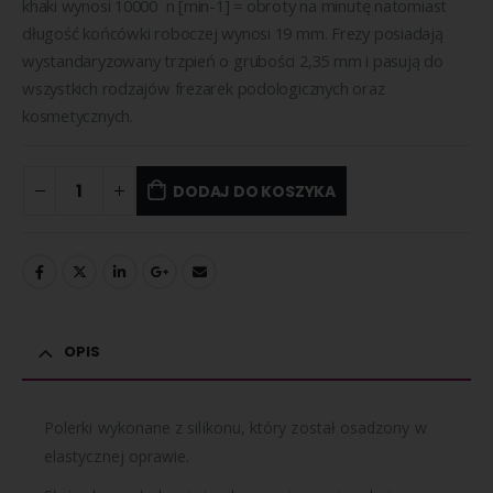
khaki wynosi 10000 n [min-1] = obroty na minutę natomiast
długość końcówki roboczej wynosi 19 mm. Frezy posiadają
wystandaryzowany trzpień o grubości 2,35 mm i pasują do
wszystkich rodzajów frezarek podologicznych oraz
kosmetycznych.
DODAJ DO KOSZYKA
OPIS
Polerki wykonane z silikonu, który został osadzony w
elastycznej oprawie.