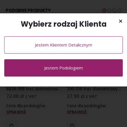
PODOBNE PRODUKTY
Wybierz rodzaj Klienta
Jestem Klientem Detalicznym
Jestem Podologiem
FREZY DIAMENTOWE
,
FREZY PODOLOGICZNE
FREZY DIAMENTOWE
,
FREZY PODOLOGICZNE
6836 055 frez diamentowy gruboziarnisty nasyp
390 016 frez diamentowy średnioziarnisty nasyp
72.00
zł
27.90
zł
z VAT
z VAT
Cena dla podologów:
Cena dla podologów:
SPRAWDŹ
SPRAWDŹ