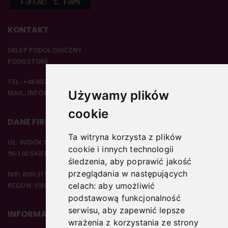
Kontakt z nami
KONTAKT
SKLEP PODOLOGICZNY
PODOSTORE
TEL. +48 602 537 894
Używamy plików
MAIL. INFO@PODOSTORE.PL
cookie
DANE FIRMOWE
Ta witryna korzysta z plików
UL. WIDOK 15B
cookie i innych technologii
96-100 SKIERNIEWICE
śledzenia, aby poprawić jakość
przeglądania w następujących
NIP: 8361319313
REGON: 100297020
celach:
aby umożliwić
podstawową funkcjonalność
serwisu
,
aby zapewnić lepsze
INFORMACJE
wrażenia z korzystania ze strony