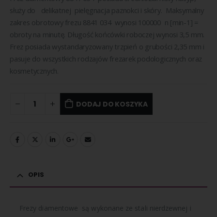
służy do delikatnej pielęgnacja paznokci i skóry. Maksymalny
zakres obrotowy frezu 8841 034 wynosi 100000 n [min-1] =
obroty na minutę. Długość końcówki roboczej wynosi 3,5 mm.
Frez posiada wystandaryzowany trzpień o grubości 2,35 mm i
pasuje do wszystkich rodzajów frezarek podologicznych oraz
kosmetycznych.
DODAJ DO KOSZYKA
OPIS
Frezy diamentowe są wykonane ze stali nierdzewnej i