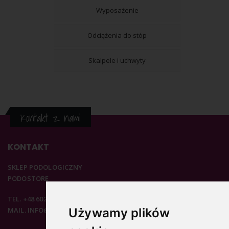
Wyposażenie
Odciążenia do stóp
Skalpele i uchwyty
Kontakt z nami
KONTAKT
SKLEP PODOLOGICZNY
PODOSTORE
TEL. +48 602 537 894
Używamy plików
MAIL. INFO@PODOSTORE.PL