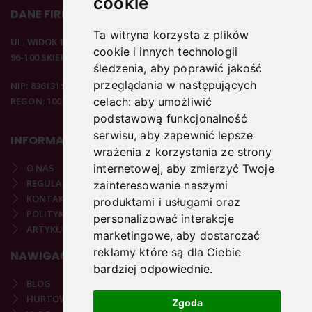
cookie
DANE FIRMOWE
Ta witryna korzysta z plików
UL. WIDOK 15B
cookie i innych technologii
96-100 SKIERNIEWICE
śledzenia, aby poprawić jakość
przeglądania w następujących
NIP: 8361319313
REGON: 100297020
celach:
aby umożliwić
podstawową funkcjonalność
serwisu
,
aby zapewnić lepsze
INFORMACJE
wrażenia z korzystania ze strony
O NAS
internetowej
,
aby zmierzyć Twoje
REGULAMIN
zainteresowanie naszymi
KONTAKT
produktami i usługami oraz
POLITYKA PRYWATNOŚCI
personalizować interakcje
ARTYKUŁY PODOLOGICZNE
marketingowe
,
aby dostarczać
reklamy które są dla Ciebie
NAWIGACJA
bardziej odpowiednie
.
BLOG
HURTOWNIA
Zgoda