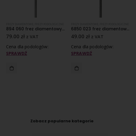
FREZY DIAMENTOWE
,
FREZY PODOLOGICZNE
FREZY DIAMENTOWE
,
FREZY PODOLOGICZNE
894 060 frez diamentowy średnioziarnisty nasyp
6850 023 frez diamentowy gruboziarnisty nasyp
79.00
zł
49.00
zł
z VAT
z VAT
Cena dla podologów:
Cena dla podologów:
SPRAWDŹ
SPRAWDŹ
Zobacz popularne kategorie