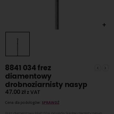
8841 034 frez
diamentowy
drobnoziarnisty nasyp
47.00
zł
z VAT
Cena dla podologów:
SPRAWDŹ
Frez diamentowy 8841 034 posiada średnioziarnisty nasyp,