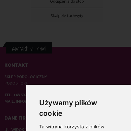
Odciążenia do stóp
Skalpele i uchwyty
Kontakt z nami
KONTAKT
SKLEP PODOLOGICZNY
PODOSTORE
TEL. +48 602 537 894
MAIL. INFO@PODOSTORE.PL
Używamy plików
cookie
DANE FIRMOWE
Ta witryna korzysta z plików
UL. WIDOK 15B