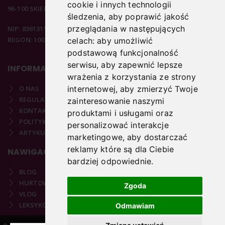
cookie i innych technologii
96-100 SKIERNIEWICE
śledzenia, aby poprawić jakość
przeglądania w następujących
NIP: 8361319313
REGON: 100297020
celach:
aby umożliwić
podstawową funkcjonalność
serwisu
,
aby zapewnić lepsze
INFORMACJE
wrażenia z korzystania ze strony
O NAS
internetowej
,
aby zmierzyć Twoje
REGULAMIN
zainteresowanie naszymi
KONTAKT
produktami i usługami oraz
POLITYKA PRYWATNOŚCI
personalizować interakcje
ARTYKUŁY PODOLOGICZNE
marketingowe
,
aby dostarczać
reklamy które są dla Ciebie
NAWIGACJA
bardziej odpowiednie
.
BLOG
HURTOWNIA
Zgoda
VLOG
LEKSYKON PODOLOGICZNY
Odmawiam