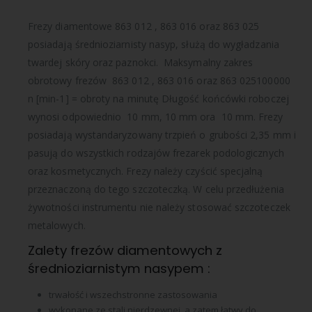
Frezy diamentowe 863 012 , 863 016 oraz 863 025
posiadają średnioziarnisty nasyp, służą do wygładzania
twardej skóry oraz paznokci. Maksymalny zakres
obrotowy frezów 863 012 , 863 016 oraz 863 025100000
n [min-1] = obroty na minutę Długość końcówki roboczej
wynosi odpowiednio 10 mm, 10 mm ora 10 mm. Frezy
posiadają wystandaryzowany trzpień o grubości 2,35 mm i
pasują do wszystkich rodzajów frezarek podologicznych
oraz kosmetycznych. Frezy należy czyścić specjalną
przeznaczoną do tego szczoteczką. W celu przedłużenia
żywotności instrumentu nie należy stosować szczoteczek
metalowych.
Zalety frezów diamentowych z
średnioziarnistym nasypem :
trwałość i wszechstronne zastosowania
wykonane ze stali nierdzewnej, a zatem łatwy do