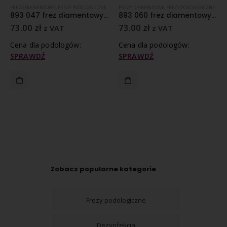
FREZY DIAMENTOWE
,
FREZY PODOLOGICZNE
FREZY DIAMENTOWE
,
FREZY PODOLOGICZNE
893 047 frez diamentowy średnioziarnisty nasyp
893 060 frez diamentowy średnioziarnisty nasyp
73.00
zł
73.00
zł
z VAT
z VAT
Cena dla podologów:
Cena dla podologów:
SPRAWDŹ
SPRAWDŹ
Zobacz popularne kategorie
Frezy podologiczne
Dezynfekcja