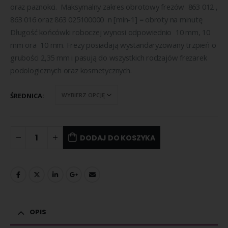
oraz paznokci. Maksymalny zakres obrotowy frezów 863 012 ,
863 016 oraz 863 025100000 n [min-1] = obroty na minutę
Długość końcówki roboczej wynosi odpowiednio 10 mm, 10
mm ora 10 mm. Frezy posiadają wystandaryzowany trzpień o
grubości 2,35 mm i pasują do wszystkich rodzajów frezarek
podologicznych oraz kosmetycznych.
ŚREDNICA
DODAJ DO KOSZYKA
OPIS