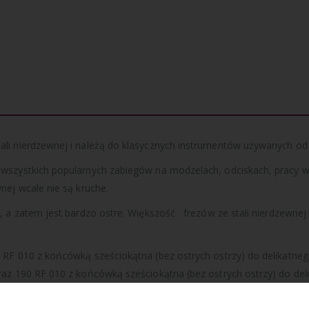
i nierdzewnej i należą do klasycznych instrumentów używanych od la
wszystkich popularnych zabiegów na modzelach, odciskach, pracy w 
nej wcale nie są kruche.
, a zatem jest bardzo ostre. Większość frezów ze stali nierdzewnej
0 RF 010 z końcówką sześciokątna (bez ostrych ostrzy) do delikat
raz 190 RF 010 z końcówką sześciokątna (bez ostrych ostrzy) do de
 oraz 190 RF 010 wynosi 40000 n [min-1] = obroty na minutę nat