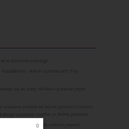
t w dziedzinie podologii.
rozpadlinach, skórze i paznokciach. Przy
 nadaje się do pracy dla lewo i praworęcznych
nego usuwania osadów ze skórek paznokci Zarówno
likatnego usuwania osadów ze skórek paznokci.
omiast długość końcówki roboczej wynosi