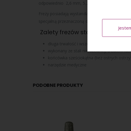
odpowiednio 2,6 mm, 5,2 mm.
Frezy posiadają wystandaryzowany trzpień o gr
specjalną przeznaczoną do tego szczoteczką.
Jeste
Zalety frezów stalowych:
długa trwałość i wszechstronne zastosowa
wykonany ze stali nierdzewnej, a zatem łatwy
końcówka sześciokątna (bez ostrych ostrzy
narzędzie medyczne
PODOBNE PRODUKTY