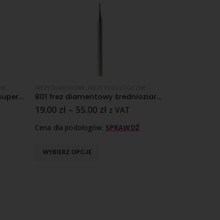
NE
FREZY DIAMENTOWE
,
FREZY PODOLOGICZNE
FREZY DIAMENTO
5836 058 frez diamentowy super gruboziarnisty nasyp
801 frez diamentowy średnioziarnisty nasyp
19.00
zł
–
55.00
zł
52.90
zł
z VAT
z 
Cena dla podologów:
SPRAWDŹ
Cena dla pod
WYBIERZ OPCJE
DODAJ D