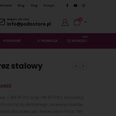
Kontakt
Blog
Vlog
Koszyk
Napisz do nas
0
info@podostore.pl
NEW
PODOHURT
PROMOCJE
NOWOŚCI
frez stalowy
RAWDŹ
owe ) 189 RF 012 oraz 190 RF 010 z końcówką
ych ostrzy) do delikatnego usuwania osadów
ówno dla prawo jak i lewoęcznych Frezy 189