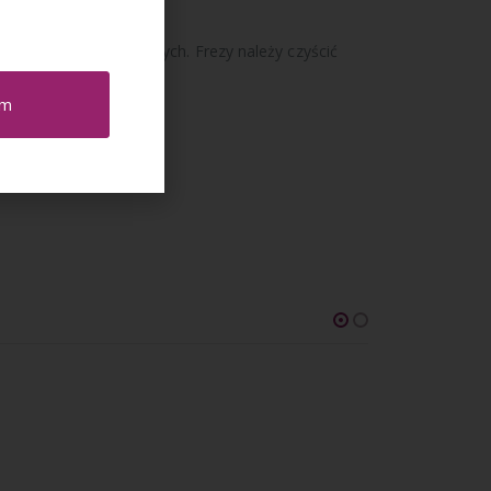
nych oraz kosmetycznych. Frezy należy czyścić
em