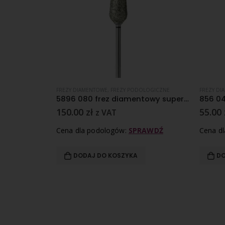
OLOGICZNE
FREZY DIAMENTOWE
,
FREZY PODOLOGICZNE
FREZY DI
5893 060 frez diamentowy super gruboziarnisty nasyp
5896 080 frez diamentowy super gruboziarnisty nasyp
150.00
zł
55.00
z VAT
RAWDŹ
Cena dla podologów:
SPRAWDŹ
Cena d
DODAJ DO KOSZYKA
DO