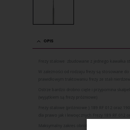
OPIS
Frezy stalowe zbudowane z jednego kawałka stal
W zależności od rodzaju frezy są stosowane do 
prawidłowym traktowaniu frezy ze stali nierdzew
Ostrze bardzo drobno cięte i przypomina skalpel
(wyjątkiem są frezy próżniowe)
Frezy stalowe (próżniowe ) 189 RF 012 oraz 19
dla prawo jak i lewoęcznych Frezy 189 RF 012 o
Maksymalny zakres obrotowy frezów 189 RF 012