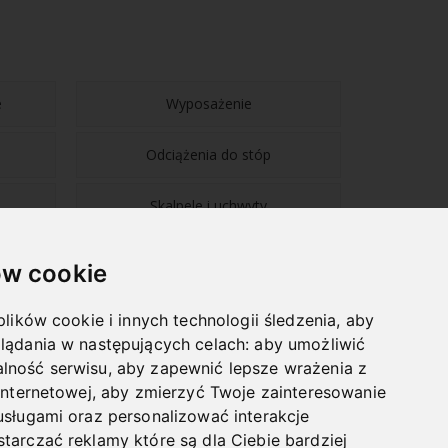
e
Wyposażenie
Odciążenia do stóp
Skalpele i uchwyty
w cookie
plików cookie i innych technologii śledzenia, aby
lądania w następujących celach:
aby umożliwić
NAWIGACJA
lność serwisu
,
aby zapewnić lepsze wrażenia z
internetowej
,
aby zmierzyć Twoje zainteresowanie
BLOG
usługami oraz personalizować interakcje
HURTOWNIA
tarczać reklamy które są dla Ciebie bardziej