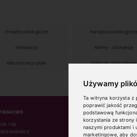
Frezarki podologiczne
Narzędzia podologiczn
Sterylizacja
Klamry - ortonyksja
Rekonstrukcja płytki
Materiały opatrunkowe
Używamy plikó
Ta witryna korzysta z 
poprawić jakość przeg
 FIRMOWE
INFORMACJE
podstawową funkcjona
korzystania ze strony 
DOK 15B
O NAS
naszymi produktami i 
 SKIERNIEWICE
REGULAMIN
marketingowe
,
aby dos