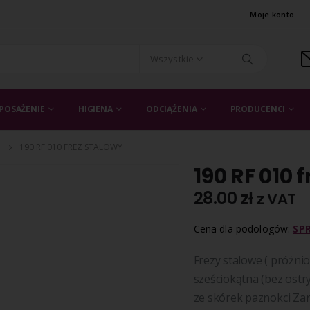
Moje konto
Wszystkie
POSAŻENIE
HIGIENA
ODCIĄŻENIA
PRODUCENCI
190 RF 010 FREZ STALOWY
190 RF 010 
28.00
zł
z VAT
Cena dla podologów:
SP
Frezy stalowe ( próżni
sześciokątna (bez ostr
ze skórek paznokci Zar