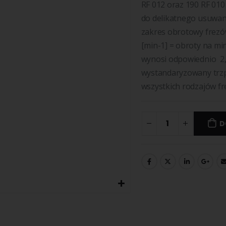
RF 012 oraz 190 RF 010
do delikatnego usuwan
zakres obrotowy frezó
[min-1] = obroty na m
wynosi odpowiednio 2,
wystandaryzowany trzp
wszystkich rodzajów f
D