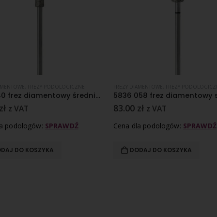
AMENTOWE
,
FREZY PODOLOGICZNE
FREZY DIAMENTOWE
,
FREZY PODOLOGICZ
856 040 frez diamentowy średnioziarnisty nasyp
zł
83.00
zł
z VAT
z VAT
la podologów:
SPRAWDŹ
Cena dla podologów:
SPRAWDŹ
DAJ DO KOSZYKA
DODAJ DO KOSZYKA