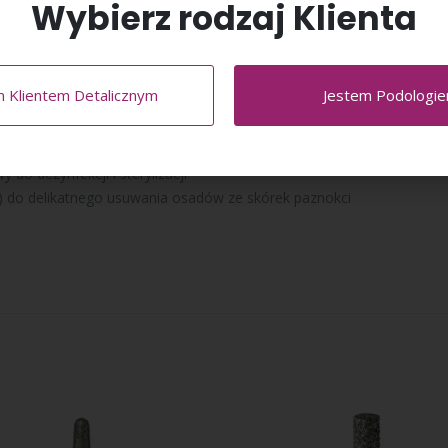
Wybierz rodzaj Klienta
ubości 2,35 mm i pasują do wszystkich rodzajów frezarek podologicz
m Klientem Detalicznym
Jestem Podologi
nia
 do dezynfekcji i sterylizacji
) do delikatnego usuwania osadów ze skórek paznokci