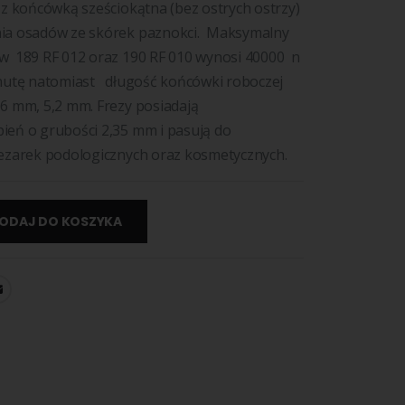
 z końcówką sześciokątna (bez ostrych ostrzy)
ia osadów ze skórek paznokci. Maksymalny
w 189 RF 012 oraz 190 RF 010 wynosi 40000 n
inutę natomiast długość końcówki roboczej
6 mm, 5,2 mm. Frezy posiadają
ień o grubości 2,35 mm i pasują do
rezarek podologicznych oraz kosmetycznych.
ODAJ DO KOSZYKA