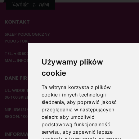
Kontakt z nami
KONTAKT
SKLEP PODOLOGICZNY
PODOSTORE
TEL. +48 602 537 894
MAIL. INFO@PODOSTORE.PL
Używamy plików
cookie
DANE FIRMOWE
Ta witryna korzysta z plików
UL. WIDOK 15B
cookie i innych technologii
96-100 SKIERNIEWICE
śledzenia, aby poprawić jakość
przeglądania w następujących
NIP: 8361319313
REGON: 100297020
celach:
aby umożliwić
podstawową funkcjonalność
serwisu
,
aby zapewnić lepsze
INFORMACJE