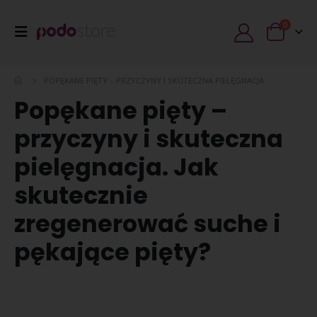
0
POPĘKANE PIĘTY – PRZYCZYNY I SKUTECZNA PIELĘGNACJA
Popękane pięty –
przyczyny i skuteczna
pielęgnacja. Jak
skutecznie
zregenerować suche i
pękające pięty?