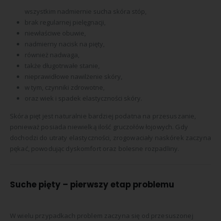
wszystkim nadmiernie sucha skóra stóp,
brak regularnej pielęgnacji,
niewłaściwe obuwie,
nadmierny nacisk na pięty,
również nadwaga,
także długotrwałe stanie,
nieprawidłowe nawilżenie skóry,
w tym, czynniki zdrowotne,
oraz wiek i spadek elastyczności skóry.
Skóra pięt jest naturalnie bardziej podatna na przesuszanie,
ponieważ posiada niewielką ilość gruczołów łojowych. Gdy
dochodzi do utraty elastyczności, zrogowaciały naskórek zaczyna
pękać, powodując dyskomfort oraz bolesne rozpadliny.
Suche pięty – pierwszy etap problemu
W wielu przypadkach problem zaczyna się od przesuszonej