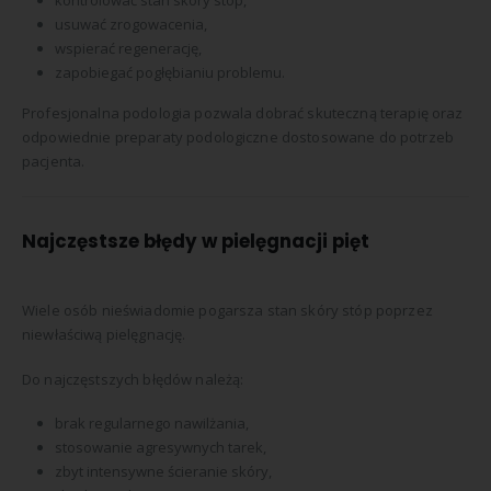
kontrolować stan skóry stóp,
usuwać zrogowacenia,
wspierać regenerację,
zapobiegać pogłębianiu problemu.
Profesjonalna podologia pozwala dobrać skuteczną terapię oraz
odpowiednie preparaty podologiczne dostosowane do potrzeb
pacjenta.
Najczęstsze błędy w pielęgnacji pięt
Wiele osób nieświadomie pogarsza stan skóry stóp poprzez
niewłaściwą pielęgnację.
Do najczęstszych błędów należą:
brak regularnego nawilżania,
stosowanie agresywnych tarek,
zbyt intensywne ścieranie skóry,