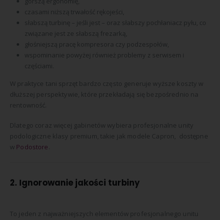
gorszą ergonomię,
czasami niższą trwałość rękojeści,
słabszą turbinę – jeśli jest – oraz słabszy pochłaniacz pyłu, co
związane jest ze słabszą frezarką,
głośniejszą pracę kompresora czy podzespołów,
wspominanie powyżej również problemy z serwisem i
częściami.
W praktyce tani sprzęt bardzo często generuje wyższe koszty w
dłuższej perspektywie, które przekładają się bezpośrednio na
rentowność.
Dlatego coraz więcej gabinetów wybiera profesjonalne unity
podologiczne klasy premium, takie jak modele
Capron,
dostępne
w
Podostore
.
2. Ignorowanie jakości turbiny
To jeden z najważniejszych elementów profesjonalnego unitu