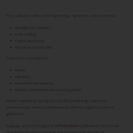
Przy zakupie unitu podologicznego ogromne znaczenie ma:
dostępność serwisu,
czas reakcji,
części zamienne,
wsparcie techniczne.
Dotyczy to szczególnie:
turbin,
rękojeści,
modułów sterowania,
filtrów i elementów eksploatacyjnych.
Nawet najlepszy sprzęt bez profesjonalnego zaplecza
serwisowego może powodować problemy organizacyjne w
gabinecie.
Kupując unit podologiczny w
Podostore
użytkownik otrzymuje
dostęp do profesjonalnego doradztwa oraz wsparcia