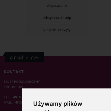
Wyposażenie
Odciążenia do stóp
Skalpele i uchwyty
Kontakt z nami
KONTAKT
SKLEP PODOLOGICZNY
PODOSTORE
TEL. +48 602 537 894
MAIL. INFO@PODOSTORE.PL
Używamy plików