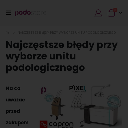
0
NAJCZĘSTSZE BŁĘDY PRZY WYBORZE UNITU PODOLOGICZNEGO
Najczęstsze błędy przy
wyborze unitu
podologicznego
Na co
uważać
przed
zakupem