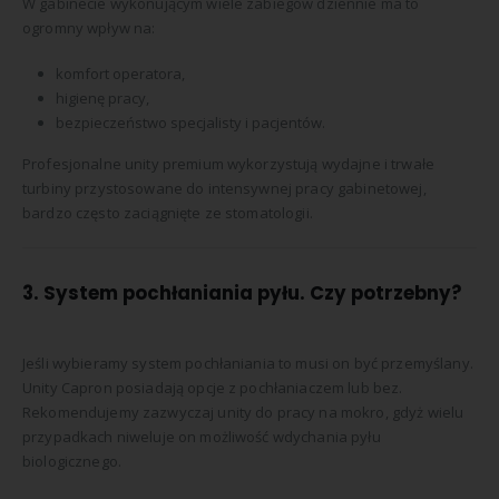
W gabinecie wykonującym wiele zabiegów dziennie ma to
ogromny wpływ na:
komfort operatora,
higienę pracy,
bezpieczeństwo specjalisty i pacjentów.
Profesjonalne unity premium wykorzystują wydajne i trwałe
turbiny przystosowane do intensywnej pracy gabinetowej,
bardzo często zaciągnięte ze stomatologii.
3. System pochłaniania pyłu. Czy potrzebny?
Jeśli wybieramy system pochłaniania to musi on być przemyślany.
Unity Capron posiadają opcje z pochłaniaczem lub bez.
Rekomendujemy zazwyczaj unity do pracy na mokro, gdyż wielu
przypadkach niweluje on możliwość wdychania pyłu
biologicznego.