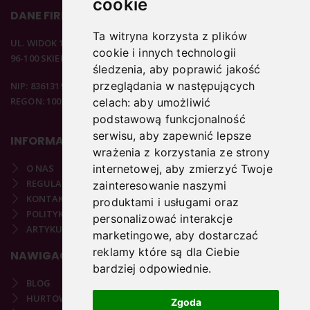
cookie
DANE FIRMOWE
Ta witryna korzysta z plików
UL. WIDOK 15B
cookie i innych technologii
96-100 SKIERNIEWICE
śledzenia, aby poprawić jakość
przeglądania w następujących
NIP: 8361319313
REGON: 100297020
celach:
aby umożliwić
podstawową funkcjonalność
serwisu
,
aby zapewnić lepsze
INFORMACJE
wrażenia z korzystania ze strony
O NAS
internetowej
,
aby zmierzyć Twoje
REGULAMIN
zainteresowanie naszymi
KONTAKT
produktami i usługami oraz
POLITYKA PRYWATNOŚCI
personalizować interakcje
ARTYKUŁY PODOLOGICZNE
marketingowe
,
aby dostarczać
reklamy które są dla Ciebie
NAWIGACJA
bardziej odpowiednie
.
BLOG
HURTOWNIA
Zgoda