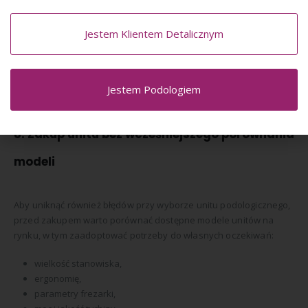
trwałość,
funkcjonalność,
Jestem Klientem Detalicznym
wysokiej jakości system pochłaniania.
Modele
Capron
są cenione właśnie za połączenie nowoczesnego
wyglądu z praktycznymi rozwiązaniami gabinetowymi.
Jestem Podologiem
8. Zakup unitu bez wcześniejszego porównania
modeli
Aby uniknąć również błędów przy wyborze unitu podologicznego,
przed zakupem warto porównać dostępne modele unitów na
rynku, w tym zaadoptować potrzeby do własnych oczekiwań:
wielkość stanowiska,
ergonomię,
parametry frezarki,