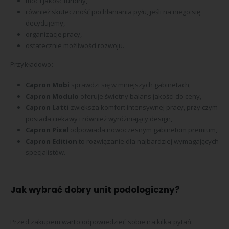
moc i jakość turbiny,
również skuteczność pochłaniania pyłu, jeśli na niego się
decydujemy,
organizację pracy,
ostatecznie możliwości rozwoju.
Przykładowo:
Capron Mobi
sprawdzi się w mniejszych gabinetach,
Capron Modulo
oferuje świetny balans jakości do ceny,
Capron Latti
zwiększa komfort intensywnej pracy, przy czym
posiada ciekawy i również wyróżniający design,
Capron Pixel
odpowiada nowoczesnym gabinetom premium,
Capron Edition
to rozwiązanie dla najbardziej wymagających
specjalistów.
Jak wybrać dobry unit podologiczny?
Przed zakupem warto odpowiedzieć sobie na kilka pytań: