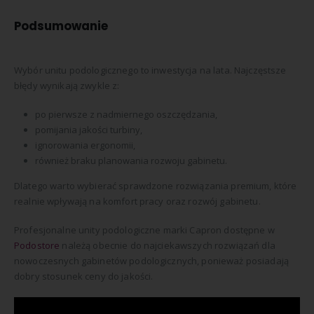
Podsumowanie
Wybór unitu podologicznego to inwestycja na lata. Najczęstsze
błędy wynikają zwykle z:
po pierwsze z nadmiernego oszczędzania,
pomijania jakości turbiny,
ignorowania ergonomii,
również braku planowania rozwoju gabinetu.
Dlatego warto wybierać sprawdzone rozwiązania premium, które
realnie wpływają na komfort pracy oraz rozwój gabinetu.
Profesjonalne unity podologiczne marki
Capron
dostępne w
Podostore
należą obecnie do najciekawszych rozwiązań dla
nowoczesnych gabinetów podologicznych, ponieważ posiadają
dobry stosunek ceny do jakości.