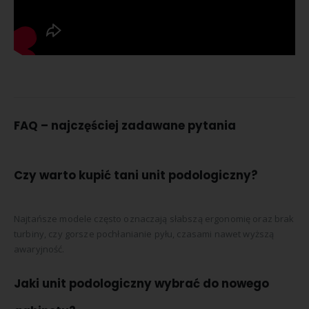
FAQ – najczęściej zadawane pytania
Czy warto kupić tani unit podologiczny?
Najtańsze modele często oznaczają słabszą ergonomię oraz brak
turbiny, czy gorsze pochłanianie pyłu, czasami nawet wyższą
awaryjność.
Jaki unit podologiczny wybrać do nowego