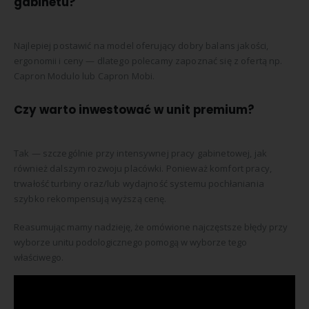
gabinetu?
Najlepiej postawić na model oferujący dobry balans jakości,
ergonomii i ceny — dlatego polecamy zapoznać się z ofertą np.
Capron Modulo lub Capron Mobi.
Czy warto inwestować w unit premium?
Tak — szczególnie przy intensywnej pracy gabinetowej, jak
również dalszym rozwoju placówki. Ponieważ komfort pracy,
trwałość turbiny oraz/lub wydajność systemu pochłaniania
szybko rekompensują wyższą cenę.
Reasumując mamy nadzieję, że omówione najczęstsze błędy przy
wyborze unitu podologicznego pomogą w wyborze tego
właściwego.