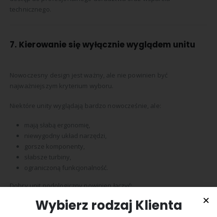
technicznego.
7. Kierowanie się wyłącznie wyglądem unitu
Nowoczesny design jest ważny, ale nie powinien być
najważniejszym kryterium wyboru.
Niektóre unity wyglądają bardzo nowocześnie, ale:
mają słabą ergonomię,
niewygodny układ narzędzi,
gorsze komponenty,
słabsze turbiny,
ograniczoną funkcjonalność.
Dobry unit podologiczny powinien łączyć:
Wybierz rodzaj Klienta
estetykę,
ergonomię,