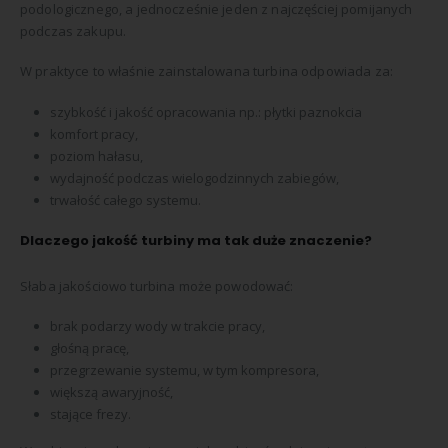
podologicznego, a jednocześnie jeden z najczęściej pomijanych
podczas zakupu.
W praktyce to właśnie zainstalowana turbina odpowiada za:
szybkość i jakość opracowania np.: płytki paznokcia
komfort pracy,
poziom hałasu,
wydajność podczas wielogodzinnych zabiegów,
trwałość całego systemu.
Dlaczego jakość turbiny ma tak duże znaczenie?
Słaba jakościowo turbina może powodować:
brak podarzy wody w trakcie pracy,
głośną pracę,
przegrzewanie systemu, w tym kompresora,
większą awaryjność,
stające frezy.