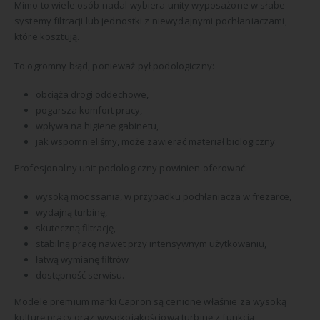
Mimo to wiele osób nadal wybiera unity wyposażone w słabe
systemy filtracji lub jednostki z niewydajnymi pochłaniaczami,
które kosztują.
To ogromny błąd, ponieważ pył podologiczny:
obciąża drogi oddechowe,
pogarsza komfort pracy,
wpływa na higienę gabinetu,
jak wspomnieliśmy, może zawierać materiał biologiczny.
Profesjonalny unit podologiczny powinien oferować:
wysoką moc ssania, w przypadku pochłaniacza w frezarce,
wydajną turbinę,
skuteczną filtrację,
stabilną pracę nawet przy intensywnym użytkowaniu,
łatwą wymianę filtrów
dostępność serwisu.
Modele premium marki
Capron
są cenione właśnie za wysoką
kulturę pracy oraz wysokojakościową turbinę z funkcją