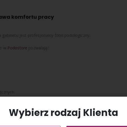
tawa komfortu pracy
abinetu jest profesjonalny fotel podologiczny.
ne w
Podostore
pozwalają:
icznych:
Wybierz rodzaj Klienta