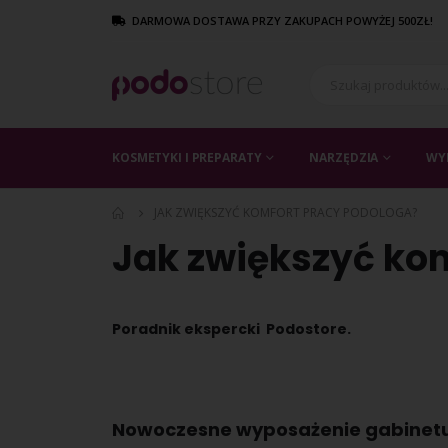
DARMOWA DOSTAWA PRZY ZAKUPACH POWYŻEJ 500ZŁ!
KOSMETYKI I PREPARATY
NARZĘDZIA
WY
JAK ZWIĘKSZYĆ KOMFORT PRACY PODOLOGA?
Jak zwiększyć ko
Poradnik ekspercki Podostore.
Nowoczesne wyposażenie gabinetu 