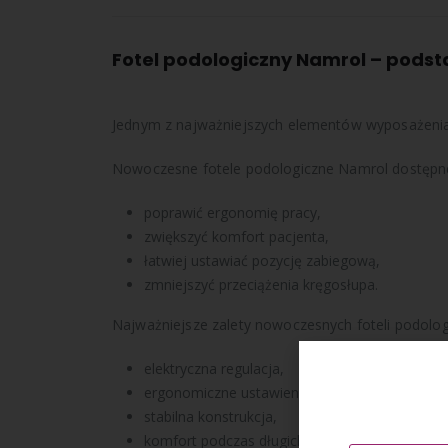
Fotel podologiczny Namrol – pods
Jednym z najważniejszych elementów wyposażenia g
Nowoczesne fotele podologiczne
Namrol
dostęp
poprawić ergonomię pracy,
zwiększyć komfort pacjenta,
łatwiej ustawiać pozycję zabiegową,
zmniejszyć przeciążenia kręgosłupa.
Najważniejsze zalety nowoczesnych foteli podolog
elektryczna regulacja,
ergonomiczne ustawienie nóg pacjenta,
stabilna konstrukcja,
komfort podczas długich zabiegów,