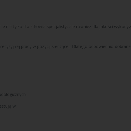
nie tylko dla zdrowia specjalisty, ale również dla jakości wykony
ecyzyjnej pracy w pozycji siedzącej. Dlatego odpowiednio dobra
dologicznych.
estują w: