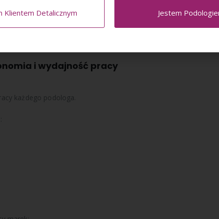
m Klientem Detalicznym
Jestem Podologi
y znacząco poprawia organizację codziennej pracy gabinetu.
onomia i wydajność pracy
racy każdego podologa.
:
ty marek: