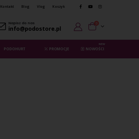
Kontakt
Blog
Vlog
Koszyk
Napisz do nas
0
info@podostore.pl
NEW
PODOHURT
PROMOCJE
NOWOŚCI