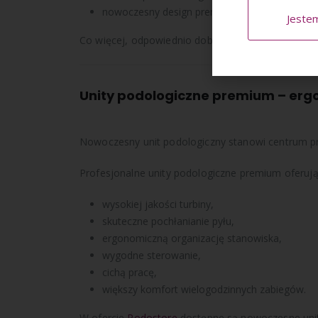
nowoczesny design premium.
Jeste
Co więcej, odpowiednio dobrany fotel podologiczn
Unity podologiczne premium – erg
Nowoczesny unit podologiczny stanowi centrum p
Profesjonalne unity podologiczne premium oferują
wysokiej jakości turbiny,
skuteczne pochłanianie pyłu,
ergonomiczną organizację stanowiska,
wygodne sterowanie,
cichą pracę,
większy komfort wielogodzinnych zabiegów.
W ofercie
Podostore
dostępne są nowoczesne uni