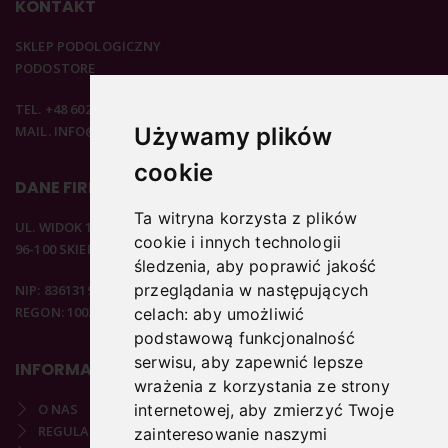
KONTAKT
SKLEP PODOLOGICZNY
PODOSTORE
TEL. +48 602 537 894
MAIL. INFO@PODOSTORE.PL
Używamy plików
cookie
DANE FIRMOWE
Ta witryna korzysta z plików
UL. WIDOK 15B
cookie i innych technologii
96-100 SKIERNIEWICE
śledzenia, aby poprawić jakość
przeglądania w następujących
NIP: 8361319313
REGON: 100297020
celach:
aby umożliwić
podstawową funkcjonalność
serwisu
,
aby zapewnić lepsze
INFORMACJE
wrażenia z korzystania ze strony
O NAS
internetowej
,
aby zmierzyć Twoje
REGULAMIN
zainteresowanie naszymi