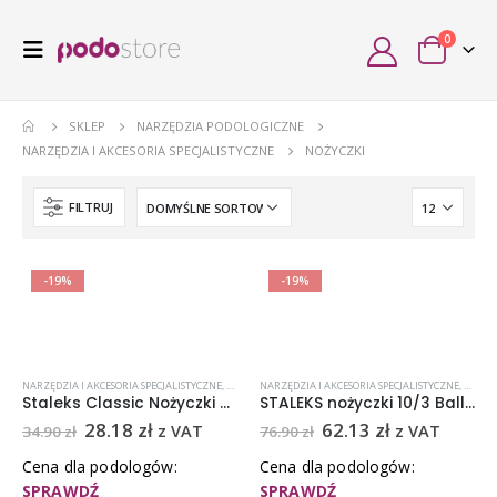
0
SKLEP
NARZĘDZIA PODOLOGICZNE
NARZĘDZIA I AKCESORIA SPECJALISTYCZNE
NOŻYCZKI
FILTRUJ
-19%
-19%
NARZĘDZIA I AKCESORIA SPECJALISTYCZNE
,
NOŻYCZKI
NARZĘDZIA I AKCESORIA SPECJALISTYCZNE
,
NOŻYCZKI STALEKS
,
PROMOCJE
,
STALEKS
,
NOŻYC
,
STALE
Staleks Classic Nożyczki SC-11-1 (11/1)
STALEKS nożyczki 10/3 Ballerina
28.18
zł
62.13
zł
z VAT
z VAT
34.90
zł
76.90
zł
Cena dla podologów:
Cena dla podologów:
SPRAWDŹ
SPRAWDŹ