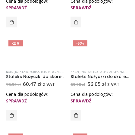
Cena dla podologów:
Cena dla podologów:
SPRAWDŹ
SPRAWDŹ
-23%
-20%
NARZĘDZIA I AKCESORIA SPECJALISTYCZNE
,
NOŻYCZKI
NARZĘDZIA I AKCESORIA SPECJALISTYCZNE
,
NOŻYCZKI DO SKÓREK
,
NOŻYCZKI STALEKS
,
NOŻYC
,
PRO
Staleks Nożyczki do skórek z haczykiem SE-51/3
Staleks Nożyczki do skórek z haczykiem SS-41-3
60.47
zł
56.05
zł
z VAT
z VAT
78.90
zł
69.90
zł
Cena dla podologów:
Cena dla podologów:
SPRAWDŹ
SPRAWDŹ