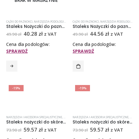
BRAK W MAGAZYNIE
CĄŻKI DO PAZNOKCI
,
NARZĘDZIA PODOLOGICZNE
,
NOŻYCZKI
CĄŻKI DO PAZNOKCI
,
PROMOCJE
,
NARZĘDZIA PODOLOGICZNE
,
STALEKS
,
STALEKS CLASSIC
,
Staleks Nożyczki do paznokci dla dzieci SBC-10/6
Staleks Nożyczki do paznokci dla dzieci SBC-10/7
40.28
zł
44.56
zł
z VAT
z VAT
49.90
zł
49.90
zł
Cena dla podologów:
Cena dla podologów:
SPRAWDŹ
SPRAWDŹ
-19%
-19%
NARZĘDZIA I AKCESORIA SPECJALISTYCZNE
,
NOŻYCZKI
NARZĘDZIA I AKCESORIA SPECJALISTYCZNE
,
NOŻYCZKI DO SKÓREK
,
NOŻYCZKI STALEKS
,
NOŻYC
,
PRO
Staleks nożyczki do skórek SE-20-2
Staleks nożyczki do skórek SE-22-1
59.57
zł
59.57
zł
z VAT
z VAT
73.90
zł
73.90
zł